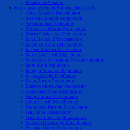
Бібліотеки України
Книга пам’яті героїв Виноградівської ТГ
Абель Максим Георгійович
Алексик Андрій Андрійович
Антолик Іван Юрійович
Афанасьєв Віктор Вікторович
Безега Олександр Степанович
Білак Василь В’ячеславович
Біланчук Василь Йосипович
Блецко Микола Васильович
Бондарєв Сергій Сергійович
Бориченко Олександр Володимирович
Брич Юрій Юрійович
Бровдій Михайло Юрійович
Будогазі Юрій Юрійович
Будої Йосип Йосипович
Вантюх Мирослав Федорович
Вашкеба Сергій Васильович
Вінце Степан Степанович
Габор Сергій Михайлович
Гаврильцо Василь Васильович
Гевді Іван Омелянович
Гевкан Станіслав Михайлович
Гнетило Олександр Михайлович
Головко Павло Михайлович