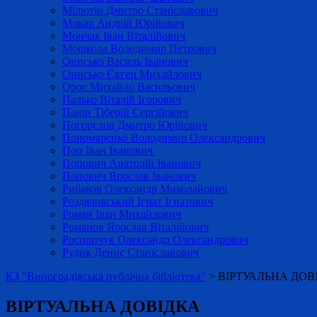
Мілютін Дмитро Станіславович
Мокар Андрій Юрійович
Мончак Іван Віталійович
Мошкола Володимир Петрович
Онисько Василь Іванович
Онисько Євген Михайлович
Орос Михайло Васильович
Палько Віталій Ігорович
Панін Тіберій Сергійович
Погорєлов Дмитро Юрійович
Пономаренко Володимир Олександрович
Поп Іван Іванович
Попович Анатолій Іванович
Попович Ярослав Іванович
Рибаков Олександр Миколайович
Роздяловський Ігнат Ігнатович
Роман Іван Михайлович
Романов Ярослав Віталійович
Роспопчук Олександр Олександрович
Рудик Денис Станіславович
КЗ "Виноградівська публічна бібліотека"
>
ВІРТУАЛЬНА ДОВ
ВІРТУАЛЬНА ДОВІДКА