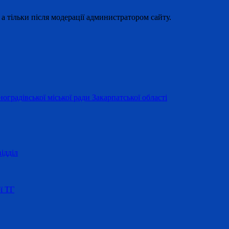
 а тільки після модерації администратором сайту.
оградівської міської ради Закарпатської області
ідділ
ї ТГ