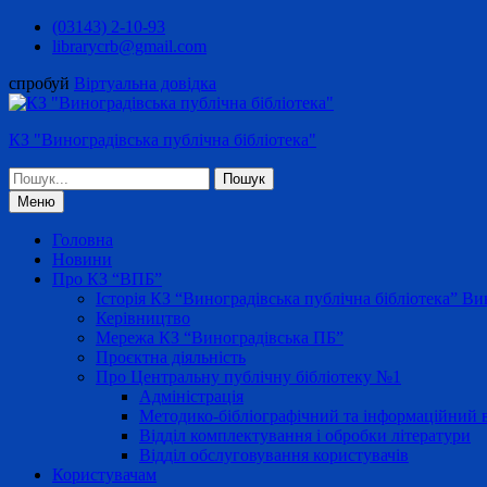
Перейти
(03143) 2-10-93
до
librarycrb@gmail.com
вмісту
спробуй
Віртуальна довідка
КЗ "Виноградівська публічна бібліотека"
Шукати:
Меню
Головна
Новини
Про КЗ “ВПБ”
Історія КЗ “Виноградівська публічна бібліотека” Вин
Керівництво
Мережа КЗ “Виноградівська ПБ”
Проєктна діяльність
Про Центральну публічну бібліотеку №1
Адміністрація
Методико-бібліографічний та інформаційний в
Відділ комплектування і обробки літератури
Відділ обслуговування користувачів
Користувачам