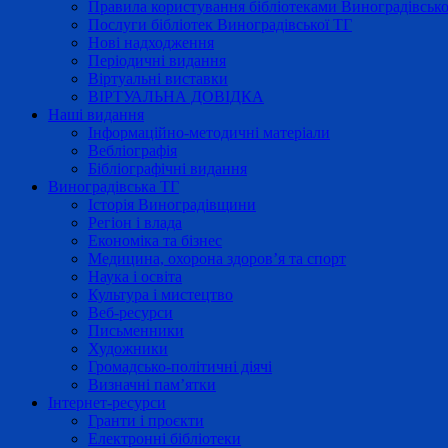
Правила користування бібліотеками Виноградівсько
Послуги бібліотек Виноградівської ТГ
Нові надходження
Періодичні видання
Віртуальні виставки
ВІРТУАЛЬНА ДОВІДКА
Наші видання
Інформаційно-методичні матеріали
Вебліографія
Бібліографічні видання
Виноградівська ТГ
Історія Виноградівщини
Регіон і влада
Економіка та бізнес
Медицина, охорона здоров’я та спорт
Наука і освіта
Культура і мистецтво
Веб-ресурси
Письменники
Художники
Громадсько-політичні діячі
Визначні пам’ятки
Інтернет-ресурси
Гранти і проєкти
Електронні бібліотеки