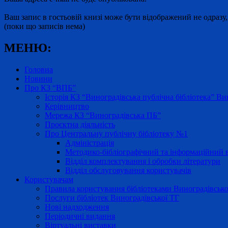
Ваш запис в гостьовій книзі може бути відображений не одразу,
(поки що записів нема)
МЕНЮ:
Головна
Новини
Про КЗ “ВПБ”
Історія КЗ “Виноградівська публічна бібліотека” Вин
Керівництво
Мережа КЗ “Виноградівська ПБ”
Проєктна діяльність
Про Центральну публічну бібліотеку №1
Адміністрація
Методико-бібліографічний та інформаційний в
Відділ комплектування і обробки літератури
Відділ обслуговування користувачів
Користувачам
Правила користування бібліотеками Виноградівсько
Послуги бібліотек Виноградівської ТГ
Нові надходження
Періодичні видання
Віртуальні виставки