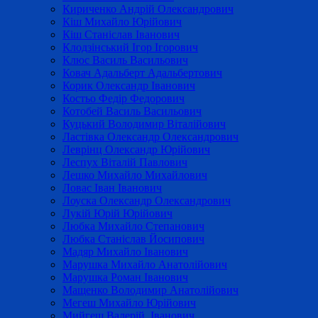
Кириченко Андрій Олександрович
Кіш Михайло Юрійович
Кіш Станіслав Іванович
Клодзінський Ігор Ігорович
Клюс Василь Васильович
Ковач Адальберт Адальбертович
Корик Олександр Іванович
Костьо Федір Федорович
Котобей Василь Васильович
Куцький Володимир Віталійович
Ластівка Олександр Олександрович
Леврінц Олександр Юрійович
Леспух Віталій Павлович
Лешко Михайло Михайлович
Ловас Іван Іванович
Лоуска Олександр Олександрович
Лукій Юрій Юрійович
Любка Михайло Степанович
Любка Станіслав Йосипович
Мадяр Михайло Іванович
Марушка Михайло Анатолійович
Марушка Роман Іванович
Мащенко Володимир Анатолійович
Мегеш Михайло Юрійович
Мийгеш Валерій Іванович