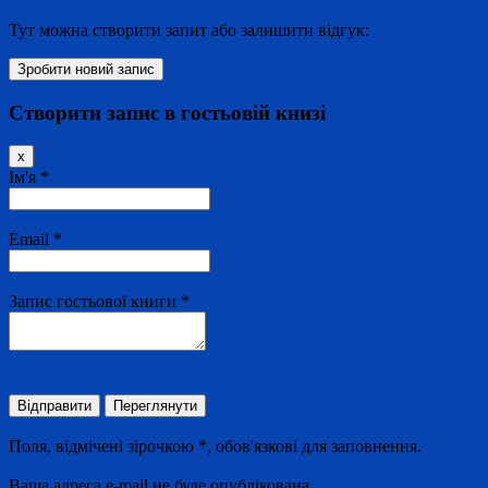
Тут можна створити запит або залишити відгук:
Створити запис в гостьовій книзі
Сховати
x
цю
Ім'я
*
форму.
Email
*
Запис гостьової книги
*
Поля, відмічені зірочкою *, обов'язкові для заповнення.
Ваша адреса e-mail не буде опублікована.