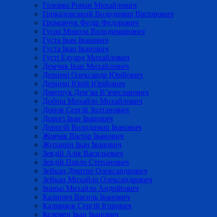
Головко Роман Михайлович
Грикаловський Володимир Вікторович
Громовчук Федір Федорович
Гусар Микола Володимирович
Густа Іван Іванович
Густа Іван Іванович
Густі Едуард Михайлович
Демчик Іван Михайлович
Дерцені Олександр Юрійович
Дерцені Юрій Юрійович
Дмитрук Дем’ян В’ячеславович
Добош Михайло Михайлович
Донов Сергій Золтанович
Дорогі Іван Іванович
Дорогій Володимир Іванович
Жовчак Віктор Іванович
Жупанин Іван Іванович
Зевдій Алік Васильович
Зевдій Павло Степанович
Зейкан Дмитро Олександрович
Зейкан Михайло Олександрович
Іваньо Михайло Андрійович
Калинич Василь Іванович
Калмиков Сергій Ігорович
Келемен Іван Іванович