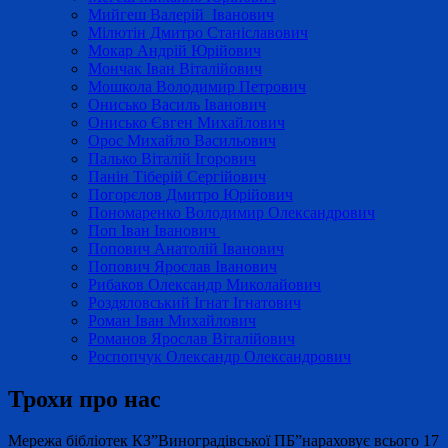
Мийгеш Валерій Іванович
Мілютін Дмитро Станіславович
Мокар Андрій Юрійович
Мончак Іван Віталійович
Мошкола Володимир Петрович
Онисько Василь Іванович
Онисько Євген Михайлович
Орос Михайло Васильович
Палько Віталій Ігорович
Панін Тіберій Сергійович
Погорєлов Дмитро Юрійович
Пономаренко Володимир Олександрович
Поп Іван Іванович
Попович Анатолій Іванович
Попович Ярослав Іванович
Рибаков Олександр Миколайович
Роздяловський Ігнат Ігнатович
Роман Іван Михайлович
Романов Ярослав Віталійович
Роспопчук Олександр Олександрович
Трохи про нас
Мережа бібліотек КЗ”Виноградівської ПБ”нараховує всього 17