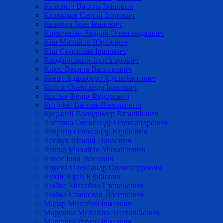
Калинич Василь Іванович
Калмиков Сергій Ігорович
Келемен Іван Іванович
Кириченко Андрій Олександрович
Кіш Михайло Юрійович
Кіш Станіслав Іванович
Клодзінський Ігор Ігорович
Клюс Василь Васильович
Ковач Адальберт Адальбертович
Корик Олександр Іванович
Костьо Федір Федорович
Котобей Василь Васильович
Куцький Володимир Віталійович
Ластівка Олександр Олександрович
Леврінц Олександр Юрійович
Леспух Віталій Павлович
Лешко Михайло Михайлович
Ловас Іван Іванович
Лоуска Олександр Олександрович
Лукій Юрій Юрійович
Любка Михайло Степанович
Любка Станіслав Йосипович
Мадяр Михайло Іванович
Марушка Михайло Анатолійович
Марушка Роман Іванович