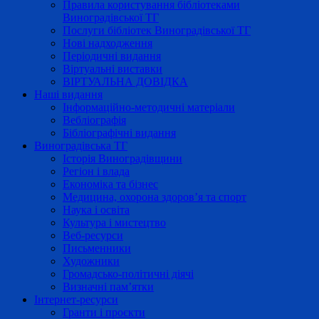
Правила користування бібліотеками
Виноградівської ТГ
Послуги бібліотек Виноградівської ТГ
Нові надходження
Періодичні видання
Віртуальні виставки
ВІРТУАЛЬНА ДОВІДКА
Наші видання
Інформаційно-методичні матеріали
Вебліографія
Бібліографічні видання
Виноградівська ТГ
Історія Виноградівщини
Регіон і влада
Економіка та бізнес
Медицина, охорона здоров’я та спорт
Наука і освіта
Культура і мистецтво
Веб-ресурси
Письменники
Художники
Громадсько-політичні діячі
Визначні пам’ятки
Інтернет-ресурси
Гранти і проєкти