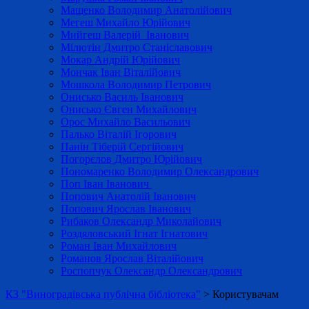
Мащенко Володимир Анатолійович
Мегеш Михайло Юрійович
Мийгеш Валерій Іванович
Мілютін Дмитро Станіславович
Мокар Андрій Юрійович
Мончак Іван Віталійович
Мошкола Володимир Петрович
Онисько Василь Іванович
Онисько Євген Михайлович
Орос Михайло Васильович
Палько Віталій Ігорович
Панін Тіберій Сергійович
Погорєлов Дмитро Юрійович
Пономаренко Володимир Олександрович
Поп Іван Іванович
Попович Анатолій Іванович
Попович Ярослав Іванович
Рибаков Олександр Миколайович
Роздяловський Ігнат Ігнатович
Роман Іван Михайлович
Романов Ярослав Віталійович
Роспопчук Олександр Олександрович
КЗ "Виноградівська публічна бібліотека"
>
Користувачам