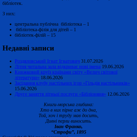
бібліотек.
З них:
центральна публічна бібліотека – 1
бібліотека-філія для дітей – 1
бібліотек-філій – 15
Недавні записи
Роздяловський Ігнат Ігнатович
31.07.2026
Літня читальна зала відкриває нові імена
19.06.2026
Книжковий круїз країнами світу «Велич світової
літератури»
18.06.2026
Засідання клубу настільних ігор «Гільдія настільників»
15.06.2026
Друге заняття літньої послуги «Бібліоняня»
12.06.2026
Книги-морська глибина:
Хто в них пірне аж до дна,
Той, хоч і труду мав досить,
Дивні перли виносить.
Іван Франко,
“Строфи”, 1895