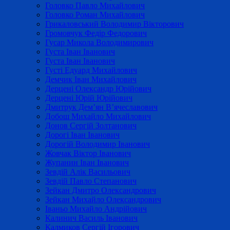
Головко Павло Михайлович
Головко Роман Михайлович
Грикаловський Володимир Вікторович
Громовчук Федір Федорович
Гусар Микола Володимирович
Густа Іван Іванович
Густа Іван Іванович
Густі Едуард Михайлович
Демчик Іван Михайлович
Дерцені Олександр Юрійович
Дерцені Юрій Юрійович
Дмитрук Дем’ян В’ячеславович
Добош Михайло Михайлович
Донов Сергій Золтанович
Дорогі Іван Іванович
Дорогій Володимир Іванович
Жовчак Віктор Іванович
Жупанин Іван Іванович
Зевдій Алік Васильович
Зевдій Павло Степанович
Зейкан Дмитро Олександрович
Зейкан Михайло Олександрович
Іваньо Михайло Андрійович
Калинич Василь Іванович
Калмиков Сергій Ігорович