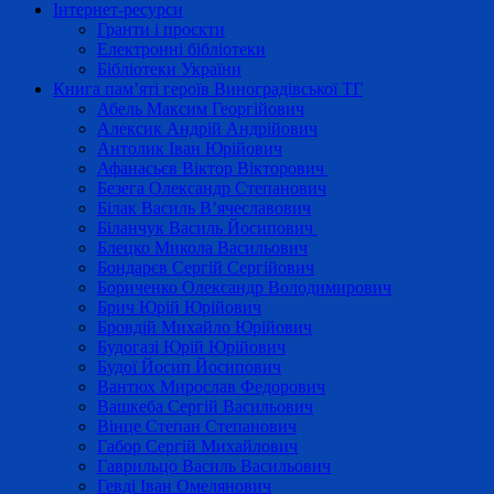
Інтернет-ресурси
Гранти і проєкти
Електронні бібліотеки
Бібліотеки України
Книга пам’яті героїв Виноградівської ТГ
Абель Максим Георгійович
Алексик Андрій Андрійович
Антолик Іван Юрійович
Афанасьєв Віктор Вікторович
Безега Олександр Степанович
Білак Василь В’ячеславович
Біланчук Василь Йосипович
Блецко Микола Васильович
Бондарєв Сергій Сергійович
Бориченко Олександр Володимирович
Брич Юрій Юрійович
Бровдій Михайло Юрійович
Будогазі Юрій Юрійович
Будої Йосип Йосипович
Вантюх Мирослав Федорович
Вашкеба Сергій Васильович
Вінце Степан Степанович
Габор Сергій Михайлович
Гаврильцо Василь Васильович
Гевді Іван Омелянович