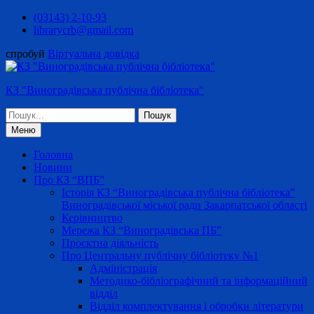
Перейти
(03143) 2-10-93
до
librarycrb@gmail.com
вмісту
спробуй
Віртуальна довідка
КЗ "Виноградівська публічна бібліотека"
Шукати:
Меню
Головна
Новини
Про КЗ “ВПБ”
Історія КЗ “Виноградівська публічна бібліотека”
Виноградівської міської ради Закарпатської області
Керівництво
Мережа КЗ “Виноградівська ПБ”
Проєктна діяльність
Про Центральну публічну бібліотеку №1
Адміністрація
Методико-бібліографічний та інформаційний
відділ
Відділ комплектування і обробки літератури