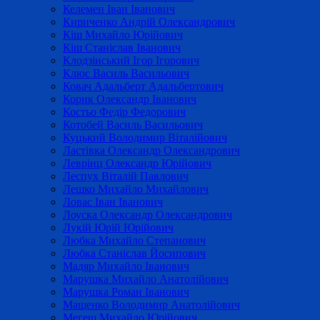
Келемен Іван Іванович
Кириченко Андрій Олександрович
Кіш Михайло Юрійович
Кіш Станіслав Іванович
Клодзінський Ігор Ігорович
Клюс Василь Васильович
Ковач Адальберт Адальбертович
Корик Олександр Іванович
Костьо Федір Федорович
Котобей Василь Васильович
Куцький Володимир Віталійович
Ластівка Олександр Олександрович
Леврінц Олександр Юрійович
Леспух Віталій Павлович
Лешко Михайло Михайлович
Ловас Іван Іванович
Лоуска Олександр Олександрович
Лукій Юрій Юрійович
Любка Михайло Степанович
Любка Станіслав Йосипович
Мадяр Михайло Іванович
Марушка Михайло Анатолійович
Марушка Роман Іванович
Мащенко Володимир Анатолійович
Мегеш Михайло Юрійович