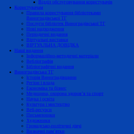
Відділ обслуговування користувачів
Користувачам
Правила користування бібліотеками
Виноградівської ТГ
Послуги бібліотек Виноградівської ТГ
Нові надходження
Періодичні видання
Віртуальні виставки
ВІРТУАЛЬНА ДОВІДКА
Наші видання
Інформаційно-методичні матеріали
Вебліографія
Бібліографічні видання
Виноградівська ТГ
Історія Виноградівщини
Регіон і влада
Економіка та бізнес
Медицина, охорона здоров’я та спорт
Наука і освіта
Культура і мистецтво
Веб-ресурси
Письменники
Художники
Громадсько-політичні діячі
Визначні пам’ятки