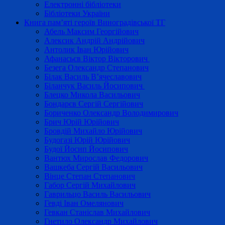
Електронні бібліотеки
Бібліотеки України
Книга пам’яті героїв Виноградівської ТГ
Абель Максим Георгійович
Алексик Андрій Андрійович
Антолик Іван Юрійович
Афанасьєв Віктор Вікторович
Безега Олександр Степанович
Білак Василь В’ячеславович
Біланчук Василь Йосипович
Блецко Микола Васильович
Бондарєв Сергій Сергійович
Бориченко Олександр Володимирович
Брич Юрій Юрійович
Бровдій Михайло Юрійович
Будогазі Юрій Юрійович
Будої Йосип Йосипович
Вантюх Мирослав Федорович
Вашкеба Сергій Васильович
Вінце Степан Степанович
Габор Сергій Михайлович
Гаврильцо Василь Васильович
Гевді Іван Омелянович
Гевкан Станіслав Михайлович
Гнетило Олександр Михайлович