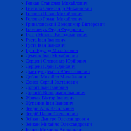
Гевкан Станіслав Михайлович
Гнетило Олександр Михайлович
Головко Павло Михайлович
Головко Роман Михайлович
Грикаловський Володимир Вікторович
Громовчук Федір Федорович
Гусар Микола Володимирович
Густа Іван Іванович
Густа Іван Іванович
Густі Едуард Михайлович
Демчик Іван Михайлович
Дерцені Олександр Юрійович
Дерцені Юрій Юрійович
Дмитрук Дем’ян В’ячеславович
Добош Михайло Михайлович
Донов Сергій Золтанович
Дорогі Іван Іванович
Дорогій Володимир Іванович
Жовчак Віктор Іванович
Жупанин Іван Іванович
Зевдій Алік Васильович
Зевдій Павло Степанович
Зейкан Дмитро Олександрович
Зейкан Михайло Олександрович
Іваньо Михайло Андрійович