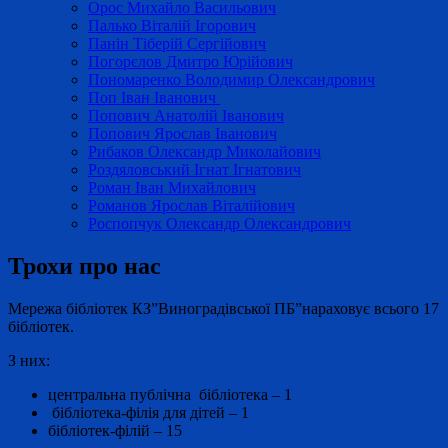
Орос Михайло Васильович
Палько Віталій Ігорович
Панін Тіберій Сергійович
Погорєлов Дмитро Юрійович
Пономаренко Володимир Олександрович
Поп Іван Іванович
Попович Анатолій Іванович
Попович Ярослав Іванович
Рибаков Олександр Миколайович
Роздяловський Ігнат Ігнатович
Роман Іван Михайлович
Романов Ярослав Віталійович
Роспопчук Олександр Олександрович
Трохи про нас
Мережа бібліотек КЗ”Виноградівської ПБ”нараховує всього 17
бібліотек.
З них:
центральна публічна бібліотека – 1
бібліотека-філія для дітей – 1
бібліотек-філій – 15