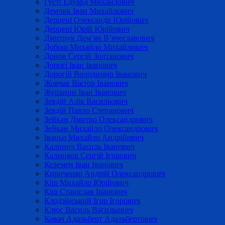
Густі Едуард Михайлович
Демчик Іван Михайлович
Дерцені Олександр Юрійович
Дерцені Юрій Юрійович
Дмитрук Дем’ян В’ячеславович
Добош Михайло Михайлович
Донов Сергій Золтанович
Дорогі Іван Іванович
Дорогій Володимир Іванович
Жовчак Віктор Іванович
Жупанин Іван Іванович
Зевдій Алік Васильович
Зевдій Павло Степанович
Зейкан Дмитро Олександрович
Зейкан Михайло Олександрович
Іваньо Михайло Андрійович
Калинич Василь Іванович
Калмиков Сергій Ігорович
Келемен Іван Іванович
Кириченко Андрій Олександрович
Кіш Михайло Юрійович
Кіш Станіслав Іванович
Клодзінський Ігор Ігорович
Клюс Василь Васильович
Ковач Адальберт Адальбертович