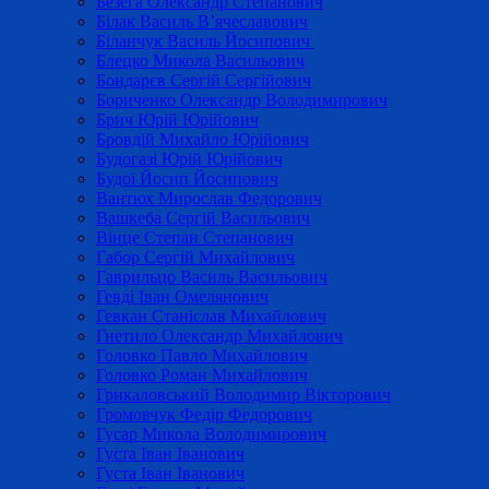
Безега Олександр Степанович
Білак Василь В’ячеславович
Біланчук Василь Йосипович
Блецко Микола Васильович
Бондарєв Сергій Сергійович
Бориченко Олександр Володимирович
Брич Юрій Юрійович
Бровдій Михайло Юрійович
Будогазі Юрій Юрійович
Будої Йосип Йосипович
Вантюх Мирослав Федорович
Вашкеба Сергій Васильович
Вінце Степан Степанович
Габор Сергій Михайлович
Гаврильцо Василь Васильович
Гевді Іван Омелянович
Гевкан Станіслав Михайлович
Гнетило Олександр Михайлович
Головко Павло Михайлович
Головко Роман Михайлович
Грикаловський Володимир Вікторович
Громовчук Федір Федорович
Гусар Микола Володимирович
Густа Іван Іванович
Густа Іван Іванович