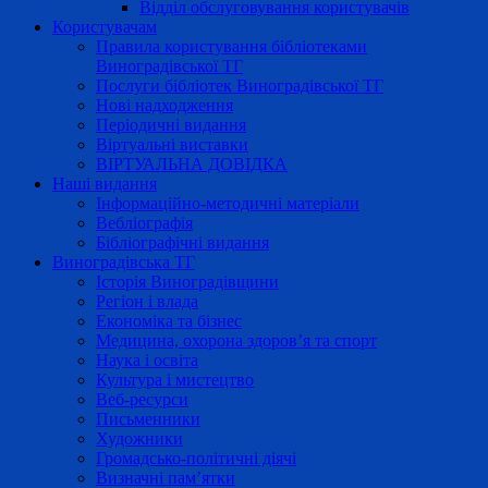
Відділ обслуговування користувачів
Користувачам
Правила користування бібліотеками
Виноградівської ТГ
Послуги бібліотек Виноградівської ТГ
Нові надходження
Періодичні видання
Віртуальні виставки
ВІРТУАЛЬНА ДОВІДКА
Наші видання
Інформаційно-методичні матеріали
Вебліографія
Бібліографічні видання
Виноградівська ТГ
Історія Виноградівщини
Регіон і влада
Економіка та бізнес
Медицина, охорона здоров’я та спорт
Наука і освіта
Культура і мистецтво
Веб-ресурси
Письменники
Художники
Громадсько-політичні діячі
Визначні пам’ятки