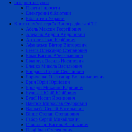
Інтернет-ресурси
Гранти і проєкти
Електронні бібліотеки
Бібліотеки України
Книга пам’яті героїв Виноградівської ТГ
Абель Максим Георгійович
Алексик Андрій Андрійович
Антолик Іван Юрійович
Афанасьєв Віктор Вікторович
Безега Олександр Степанович
Білак Василь В’ячеславович
Біланчук Василь Йосипович
Блецко Микола Васильович
Бондарєв Сергій Сергійович
Бориченко Олександр Володимирович
Брич Юрій Юрійович
Бровдій Михайло Юрійович
Будогазі Юрій Юрійович
Будої Йосип Йосипович
Вантюх Мирослав Федорович
Вашкеба Сергій Васильович
Вінце Степан Степанович
Габор Сергій Михайлович
Гаврильцо Василь Васильович
Гевді Іван Омелянович