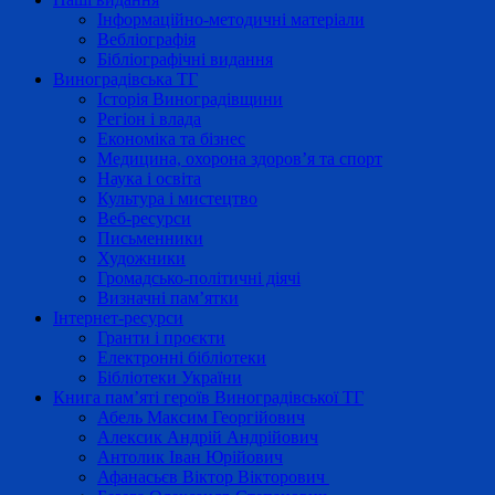
Інформаційно-методичні матеріали
Вебліографія
Бібліографічні видання
Виноградівська ТГ
Історія Виноградівщини
Регіон і влада
Економіка та бізнес
Медицина, охорона здоров’я та спорт
Наука і освіта
Культура і мистецтво
Веб-ресурси
Письменники
Художники
Громадсько-політичні діячі
Визначні пам’ятки
Інтернет-ресурси
Гранти і проєкти
Електронні бібліотеки
Бібліотеки України
Книга пам’яті героїв Виноградівської ТГ
Абель Максим Георгійович
Алексик Андрій Андрійович
Антолик Іван Юрійович
Афанасьєв Віктор Вікторович