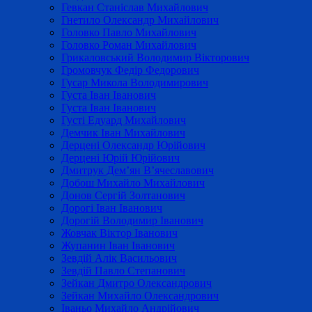
Гевкан Станіслав Михайлович
Гнетило Олександр Михайлович
Головко Павло Михайлович
Головко Роман Михайлович
Грикаловський Володимир Вікторович
Громовчук Федір Федорович
Гусар Микола Володимирович
Густа Іван Іванович
Густа Іван Іванович
Густі Едуард Михайлович
Демчик Іван Михайлович
Дерцені Олександр Юрійович
Дерцені Юрій Юрійович
Дмитрук Дем’ян В’ячеславович
Добош Михайло Михайлович
Донов Сергій Золтанович
Дорогі Іван Іванович
Дорогій Володимир Іванович
Жовчак Віктор Іванович
Жупанин Іван Іванович
Зевдій Алік Васильович
Зевдій Павло Степанович
Зейкан Дмитро Олександрович
Зейкан Михайло Олександрович
Іваньо Михайло Андрійович