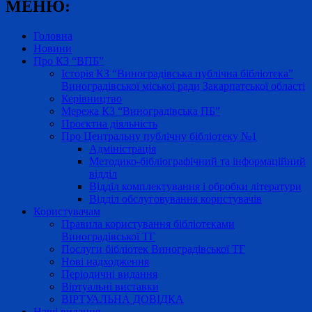
МЕНЮ:
Головна
Новини
Про КЗ “ВПБ”
Історія КЗ “Виноградівська публічна бібліотека”
Виноградівської міської ради Закарпатської області
Керівництво
Мережа КЗ “Виноградівська ПБ”
Проєктна діяльність
Про Центральну публічну бібліотеку №1
Адміністрація
Методико-бібліографічний та інформаційний
відділ
Відділ комплектування і обробки літератури
Відділ обслуговування користувачів
Користувачам
Правила користування бібліотеками
Виноградівської ТГ
Послуги бібліотек Виноградівської ТГ
Нові надходження
Періодичні видання
Віртуальні виставки
ВІРТУАЛЬНА ДОВІДКА
Наші видання