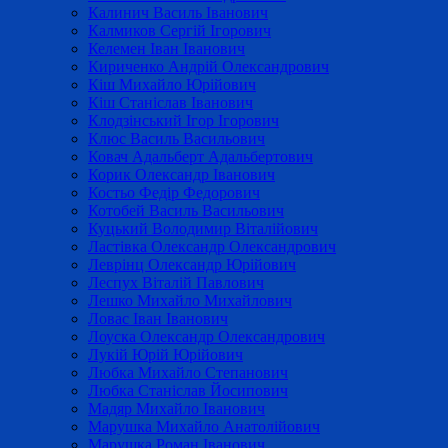
Калинич Василь Іванович
Калмиков Сергій Ігорович
Келемен Іван Іванович
Кириченко Андрій Олександрович
Кіш Михайло Юрійович
Кіш Станіслав Іванович
Клодзінський Ігор Ігорович
Клюс Василь Васильович
Ковач Адальберт Адальбертович
Корик Олександр Іванович
Костьо Федір Федорович
Котобей Василь Васильович
Куцький Володимир Віталійович
Ластівка Олександр Олександрович
Леврінц Олександр Юрійович
Леспух Віталій Павлович
Лешко Михайло Михайлович
Ловас Іван Іванович
Лоуска Олександр Олександрович
Лукій Юрій Юрійович
Любка Михайло Степанович
Любка Станіслав Йосипович
Мадяр Михайло Іванович
Марушка Михайло Анатолійович
Марушка Роман Іванович