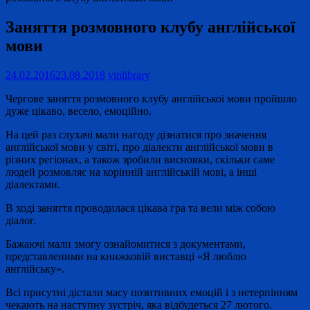
Заняття розмовного клубу англійської
мови
24.02.2016
23.08.2018
vinlibrary
Чергове заняття розмовного клубу англійської мови пройшло
дуже цікаво, весело, емоційно.
На цей раз слухачі мали нагоду дізнатися про значення
англійської мови у світі, про діалекти англійської мови в
різних регіонах, а також зробили висновки, скільки саме
людей розмовляє на корінній англійській мові, а інші
діалектами.
В ході заняття проводилася цікава гра та вели між собою
діалог.
Бажаючі мали змогу ознайомитися з документами,
представленими на книжковій виставці «Я люблю
англійську».
Всі присутні дістали масу позитивних емоцій і з нетерпінням
чекають на наступну зустріч, яка відбудеться 27 лютого.