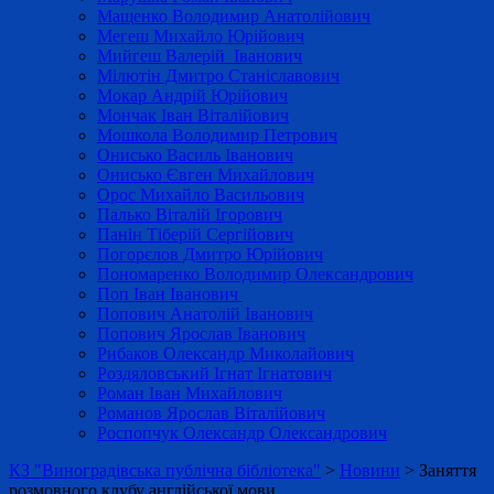
Мащенко Володимир Анатолійович
Мегеш Михайло Юрійович
Мийгеш Валерій Іванович
Мілютін Дмитро Станіславович
Мокар Андрій Юрійович
Мончак Іван Віталійович
Мошкола Володимир Петрович
Онисько Василь Іванович
Онисько Євген Михайлович
Орос Михайло Васильович
Палько Віталій Ігорович
Панін Тіберій Сергійович
Погорєлов Дмитро Юрійович
Пономаренко Володимир Олександрович
Поп Іван Іванович
Попович Анатолій Іванович
Попович Ярослав Іванович
Рибаков Олександр Миколайович
Роздяловський Ігнат Ігнатович
Роман Іван Михайлович
Романов Ярослав Віталійович
Роспопчук Олександр Олександрович
КЗ "Виноградівська публічна бібліотека"
>
Новини
>
Заняття
розмовного клубу англійської мови