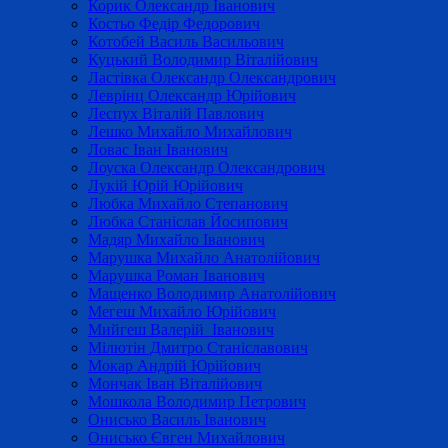
Корик Олександр Іванович
Костьо Федір Федорович
Котобей Василь Васильович
Куцький Володимир Віталійович
Ластівка Олександр Олександрович
Леврінц Олександр Юрійович
Леспух Віталій Павлович
Лешко Михайло Михайлович
Ловас Іван Іванович
Лоуска Олександр Олександрович
Лукій Юрій Юрійович
Любка Михайло Степанович
Любка Станіслав Йосипович
Мадяр Михайло Іванович
Марушка Михайло Анатолійович
Марушка Роман Іванович
Мащенко Володимир Анатолійович
Мегеш Михайло Юрійович
Мийгеш Валерій Іванович
Мілютін Дмитро Станіславович
Мокар Андрій Юрійович
Мончак Іван Віталійович
Мошкола Володимир Петрович
Онисько Василь Іванович
Онисько Євген Михайлович