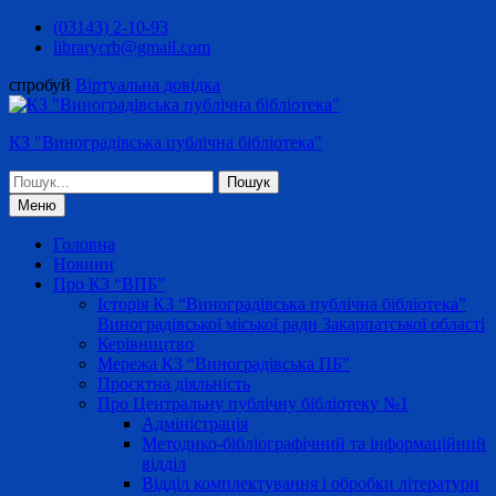
Перейти
(03143) 2-10-93
до
librarycrb@gmail.com
вмісту
спробуй
Віртуальна довідка
КЗ "Виноградівська публічна бібліотека"
Шукати:
Меню
Головна
Новини
Про КЗ “ВПБ”
Історія КЗ “Виноградівська публічна бібліотека”
Виноградівської міської ради Закарпатської області
Керівництво
Мережа КЗ “Виноградівська ПБ”
Проєктна діяльність
Про Центральну публічну бібліотеку №1
Адміністрація
Методико-бібліографічний та інформаційний
відділ
Відділ комплектування і обробки літератури