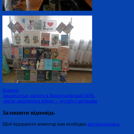
Новини
Навігація
Закарпатські діалоги в Виноградівській ЦРБ.
«Коли закінчиться війна» – зустріч з авторами
записів
Залишити відповідь
Щоб відправити коментар вам необхідно
авторизуватись
.