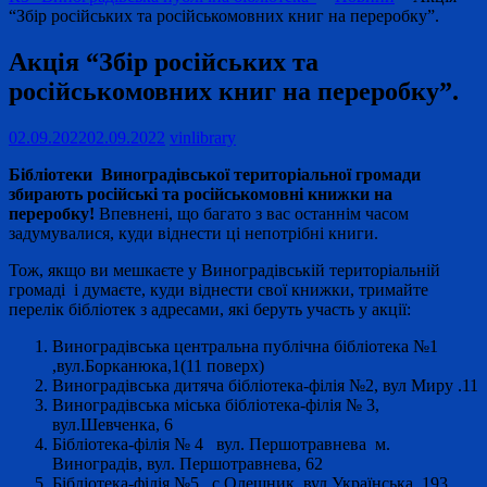
“Збір російських та російськомовних книг на переробку”.
Акція “Збір російських та
російськомовних книг на переробку”.
02.09.2022
02.09.2022
vinlibrary
Бібліотеки Вино
градівської територіальної громади
збирають російські та російськомовні
книжки на
переробку!
Впевнені, що багато з вас останнім часом
задумувалися, куди віднести ці непотрібні книги.
Тож, якщо ви мешкаєте у Виноградівській територіальній
громаді і думаєте, куди віднести свої книжки, тримайте
перелік бібліотек з адресами, які беруть участь у акції:
Виноградівська центральна публічна бібліотека №1
,вул.Борканюка,1(11 поверх)
Виноградівська дитяча бібліотека-філія №2, вул Миру .11
Виноградівська міська бібліотека-філія № 3,
вул.Шевченка, 6
Бібліотека-філія № 4 вул. Першотравнева м.
Виноградів, вул. Першотравнева, 62
Бібліотека-філія №5 . с.Олешник, вул.Українська, 193