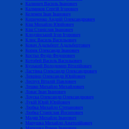
Калинич Василь Іванович
Калмиков Сергій Ігорович
Келемен Іван Іванович
Кириченко Андрій Олександрович
Кіш Михайло Юрійович
Кіш Станіслав Іванович
Клодзінський Ігор Ігорович
Клюс Василь Васильович
Ковач Адальберт Адальбертович
Корик Олександр Іванович
Костьо Федір Федорович
Котобей Василь Васильович
Куцький Володимир Віталійович
Ластівка Олександр Олександрович
Леврінц Олександр Юрійович
Леспух Віталій Павлович
Лешко Михайло Михайлович
Ловас Іван Іванович
Лоуска Олександр Олександрович
Лукій Юрій Юрійович
Любка Михайло Степанович
Любка Станіслав Йосипович
Мадяр Михайло Іванович
Марушка Михайло Анатолійович
Марушка Роман Іванович