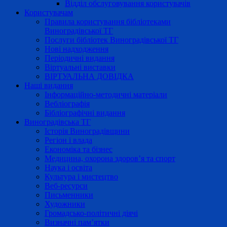
Відділ обслуговування користувачів
Користувачам
Правила користування бібліотеками
Виноградівської ТГ
Послуги бібліотек Виноградівської ТГ
Нові надходження
Періодичні видання
Віртуальні виставки
ВІРТУАЛЬНА ДОВІДКА
Наші видання
Інформаційно-методичні матеріали
Вебліографія
Бібліографічні видання
Виноградівська ТГ
Історія Виноградівщини
Регіон і влада
Економіка та бізнес
Медицина, охорона здоров’я та спорт
Наука і освіта
Культура і мистецтво
Веб-ресурси
Письменники
Художники
Громадсько-політичні діячі
Визначні пам’ятки