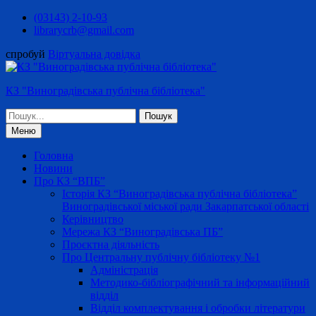
Перейти
(03143) 2-10-93
до
librarycrb@gmail.com
вмісту
спробуй
Віртуальна довідка
КЗ "Виноградівська публічна бібліотека"
Шукати:
Меню
Головна
Новини
Про КЗ “ВПБ”
Історія КЗ “Виноградівська публічна бібліотека”
Виноградівської міської ради Закарпатської області
Керівництво
Мережа КЗ “Виноградівська ПБ”
Проєктна діяльність
Про Центральну публічну бібліотеку №1
Адміністрація
Методико-бібліографічний та інформаційний
відділ
Відділ комплектування і обробки літератури