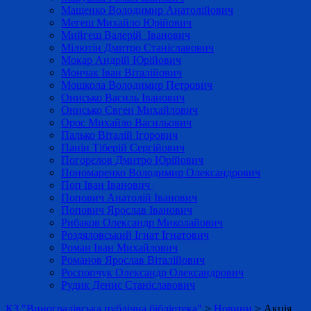
Мащенко Володимир Анатолійович
Мегеш Михайло Юрійович
Мийгеш Валерій Іванович
Мілютін Дмитро Станіславович
Мокар Андрій Юрійович
Мончак Іван Віталійович
Мошкола Володимир Петрович
Онисько Василь Іванович
Онисько Євген Михайлович
Орос Михайло Васильович
Палько Віталій Ігорович
Панін Тіберій Сергійович
Погорєлов Дмитро Юрійович
Пономаренко Володимир Олександрович
Поп Іван Іванович
Попович Анатолій Іванович
Попович Ярослав Іванович
Рибаков Олександр Миколайович
Роздяловський Ігнат Ігнатович
Роман Іван Михайлович
Романов Ярослав Віталійович
Роспопчук Олександр Олександрович
Рудик Денис Станіславович
КЗ "Виноградівська публічна бібліотека"
>
Новини
>
Акція