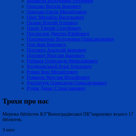
Мошкола Володимир Петрович
Онисько Василь Іванович
Онисько Євген Михайлович
Орос Михайло Васильович
Палько Віталій Ігорович
Панін Тіберій Сергійович
Погорєлов Дмитро Юрійович
Пономаренко Володимир Олександрович
Поп Іван Іванович
Попович Анатолій Іванович
Попович Ярослав Іванович
Рибаков Олександр Миколайович
Роздяловський Ігнат Ігнатович
Роман Іван Михайлович
Романов Ярослав Віталійович
Роспопчук Олександр Олександрович
Рудик Денис Станіславович
Трохи про нас
Мережа бібліотек КЗ”Виноградівської ПБ”нараховує всього 17
бібліотек.
З них: