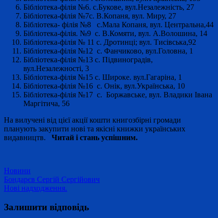
Бібліотека-філія №6. с.Букове, вул.Незалежність, 27
Бібліотека-філія №7с. В.Копаня, вул. Миру, 27
Бібліотека- філія №8 с.Мала Копаня, вул. Центральна,44
Бібліотека-філія. №9 с. В.Комяти, вул. А.Волошина, 14
Бібліотека-філія № 11 с. Дротинці; вул. Тисівська,92
Бібліотека-філія №12 с. Фанчиково, вул.Головна, 1
Бібліотека-філія №13 с. Підвиноградів,
вул.Незалежності, 3
Бібліотека-філія №15 с. Широке. вул.Гагаріна, 1
Бібліотека-філія №16 с. Онік, вул.Українська, 10
Бібліотека-філія №17 с. Боржавське, вул. Владики Івана
Маргітича, 56
На вилучені від цієї акції кошти книгозбірні громади
планують закупити нові та якісні книжки українських
видавництв.
Читай і стань успішним.
Новини
Навігація
Бондарєв Сергій Сергійович
Нові надходження.
записів
Залишити відповідь