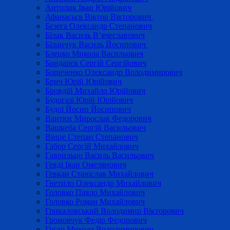
Антолик Іван Юрійович
Афанасьєв Віктор Вікторович
Безега Олександр Степанович
Білак Василь В’ячеславович
Біланчук Василь Йосипович
Блецко Микола Васильович
Бондарєв Сергій Сергійович
Бориченко Олександр Володимирович
Брич Юрій Юрійович
Бровдій Михайло Юрійович
Будогазі Юрій Юрійович
Будої Йосип Йосипович
Вантюх Мирослав Федорович
Вашкеба Сергій Васильович
Вінце Степан Степанович
Габор Сергій Михайлович
Гаврильцо Василь Васильович
Гевді Іван Омелянович
Гевкан Станіслав Михайлович
Гнетило Олександр Михайлович
Головко Павло Михайлович
Головко Роман Михайлович
Грикаловський Володимир Вікторович
Громовчук Федір Федорович
Гусар Микола Володимирович