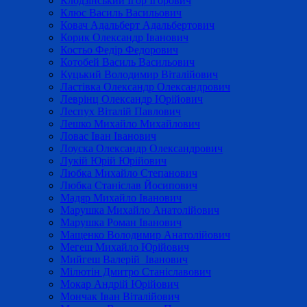
Клодзінський Ігор Ігорович
Клюс Василь Васильович
Ковач Адальберт Адальбертович
Корик Олександр Іванович
Костьо Федір Федорович
Котобей Василь Васильович
Куцький Володимир Віталійович
Ластівка Олександр Олександрович
Леврінц Олександр Юрійович
Леспух Віталій Павлович
Лешко Михайло Михайлович
Ловас Іван Іванович
Лоуска Олександр Олександрович
Лукій Юрій Юрійович
Любка Михайло Степанович
Любка Станіслав Йосипович
Мадяр Михайло Іванович
Марушка Михайло Анатолійович
Марушка Роман Іванович
Мащенко Володимир Анатолійович
Мегеш Михайло Юрійович
Мийгеш Валерій Іванович
Мілютін Дмитро Станіславович
Мокар Андрій Юрійович
Мончак Іван Віталійович