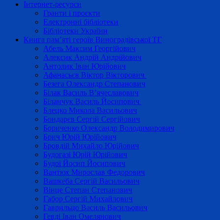
Інтернет-ресурси
Гранти і проєкти
Електронні бібліотеки
Бібліотеки України
Книга пам’яті героїв Виноградівської ТГ
Абель Максим Георгійович
Алексик Андрій Андрійович
Антолик Іван Юрійович
Афанасьєв Віктор Вікторович
Безега Олександр Степанович
Білак Василь В’ячеславович
Біланчук Василь Йосипович
Блецко Микола Васильович
Бондарєв Сергій Сергійович
Бориченко Олександр Володимирович
Брич Юрій Юрійович
Бровдій Михайло Юрійович
Будогазі Юрій Юрійович
Будої Йосип Йосипович
Вантюх Мирослав Федорович
Вашкеба Сергій Васильович
Вінце Степан Степанович
Габор Сергій Михайлович
Гаврильцо Василь Васильович
Гевді Іван Омелянович