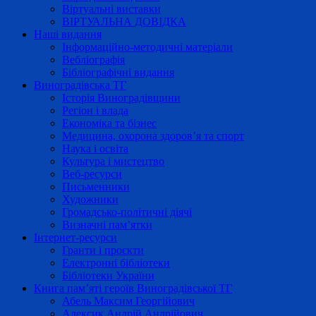
Віртуальні виставки
ВІРТУАЛЬНА ДОВІДКА
Наші видання
Інформаційно-методичні матеріали
Вебліографія
Бібліографічні видання
Виноградівська ТГ
Історія Виноградівщини
Регіон і влада
Економіка та бізнес
Медицина, охорона здоров’я та спорт
Наука і освіта
Культура і мистецтво
Веб-ресурси
Письменники
Художники
Громадсько-політичні діячі
Визначні пам’ятки
Інтернет-ресурси
Гранти і проєкти
Електронні бібліотеки
Бібліотеки України
Книга пам’яті героїв Виноградівської ТГ
Абель Максим Георгійович
Алексик Андрій Андрійович