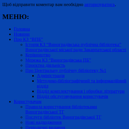
Щоб відправити коментар вам необхідно
авторизуватись
.
МЕНЮ:
Головна
Новини
Про КЗ “ВПБ”
Історія КЗ “Виноградівська публічна бібліотека”
Виноградівської міської ради Закарпатської області
Керівництво
Мережа КЗ “Виноградівська ПБ”
Проєктна діяльність
Про Центральну публічну бібліотеку №1
Адміністрація
Методико-бібліографічний та інформаційний
відділ
Відділ комплектування і обробки літератури
Відділ обслуговування користувачів
Користувачам
Правила користування бібліотеками
Виноградівської ТГ
Послуги бібліотек Виноградівської ТГ
Нові надходження
Періодичні видання