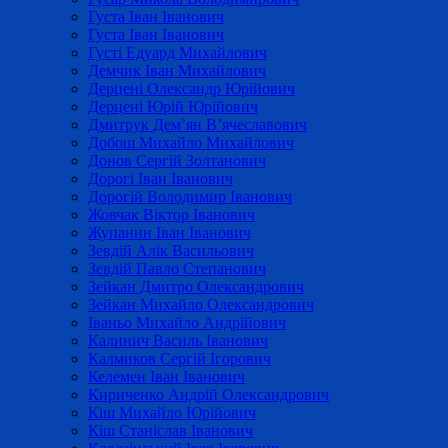
Густа Іван Іванович
Густа Іван Іванович
Густі Едуард Михайлович
Демчик Іван Михайлович
Дерцені Олександр Юрійович
Дерцені Юрій Юрійович
Дмитрук Дем’ян В’ячеславович
Добош Михайло Михайлович
Донов Сергій Золтанович
Дорогі Іван Іванович
Дорогій Володимир Іванович
Жовчак Віктор Іванович
Жупанин Іван Іванович
Зевдій Алік Васильович
Зевдій Павло Степанович
Зейкан Дмитро Олександрович
Зейкан Михайло Олександрович
Іваньо Михайло Андрійович
Калинич Василь Іванович
Калмиков Сергій Ігорович
Келемен Іван Іванович
Кириченко Андрій Олександрович
Кіш Михайло Юрійович
Кіш Станіслав Іванович