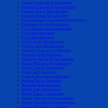
Гевкан Станіслав Михайлович
Гнетило Олександр Михайлович
Головко Павло Михайлович
Головко Роман Михайлович
Грикаловський Володимир Вікторович
Громовчук Федір Федорович
Гусар Микола Володимирович
Густа Іван Іванович
Густа Іван Іванович
Густі Едуард Михайлович
Демчик Іван Михайлович
Дерцені Олександр Юрійович
Дерцені Юрій Юрійович
Дмитрук Дем’ян В’ячеславович
Добош Михайло Михайлович
Донов Сергій Золтанович
Дорогі Іван Іванович
Дорогій Володимир Іванович
Жовчак Віктор Іванович
Жупанин Іван Іванович
Зевдій Алік Васильович
Зевдій Павло Степанович
Зейкан Дмитро Олександрович
Зейкан Михайло Олександрович
Іваньо Михайло Андрійович