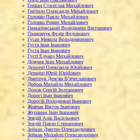
Гевкан Станіслав Михайлович
Гнетило Олександр Михайлович
Головко Павло Михайлович
Головко Роман Михайлович
Грикаловський Володимир Вікторович
Громовчук Федір Федорович
Гусар Микола Володимирович
Густа Іван Іванович
Густа Іван Іванович
Густі Едуард Михайлович
Демчик Іван Михайлович
Дерцені Олександр Юрійович
Дерцені Юрій Юрійович
Дмитрук Дем’ян В’ячеславович
Добош Михайло Михайлович
Донов Сергій Золтанович
Дорогі Іван Іванович
Дорогій Володимир Іванович
Жовчак Віктор Іванович
Жупанин Іван Іванович
Зевдій Алік Васильович
Зевдій Павло Степанович
Зейкан Дмитро Олександрович
Зейкан Михайло Олександрович