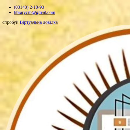
Перейти
(03143) 2-10-93
до
librarycrb@gmail.com
вмісту
спробуй
Віртуальна довідка