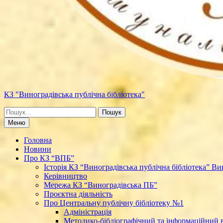
КЗ "Виноградівська публічна бібліотека"
Шукати:
Меню
Головна
Новини
Про КЗ “ВПБ”
Історія КЗ “Виноградівська публічна бібліотека” Вин
Керівництво
Мережа КЗ “Виноградівська ПБ”
Проєктна діяльність
Про Центральну публічну бібліотеку №1
Адміністрація
Методико-бібліографічний та інформаційний в