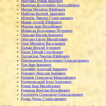
Марушка Роман Іванович
Мащенко Володимир Анатолійович
Мегеш Михайло Юрійович
Мийгеш Валерій Іванович
Мілютін Дмитро Станіславович
Мокар Андрій Юрійович
Мончак Іван Віталійович
Мошкола Володимир Петрович
Онисько Василь Іванович
Онисько Євген Михайлович
Орос Михайло Васильович
Палько Віталій Ігорович
Панін Тіберій Сергійович
Погорєлов Дмитро Юрійович
Пономаренко Володимир Олександрович
Поп Іван Іванович
Попович Анатолій Іванович
Попович Ярослав Іванович
Рибаков Олександр Миколайович
Роздяловський Ігнат Ігнатович
Роман Іван Михайлович
Романов Ярослав Віталійович
Роспопчук Олександр Олександрович
Рудик Денис Станіславович