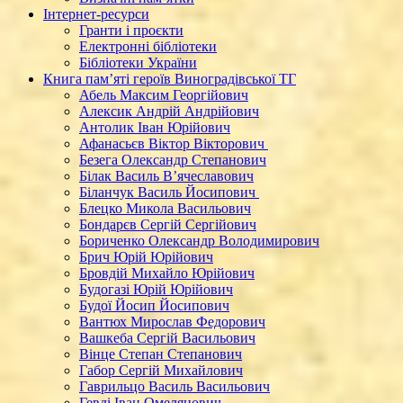
Інтернет-ресурси
Гранти і проєкти
Електронні бібліотеки
Бібліотеки України
Книга пам’яті героїв Виноградівської ТГ
Абель Максим Георгійович
Алексик Андрій Андрійович
Антолик Іван Юрійович
Афанасьєв Віктор Вікторович
Безега Олександр Степанович
Білак Василь В’ячеславович
Біланчук Василь Йосипович
Блецко Микола Васильович
Бондарєв Сергій Сергійович
Бориченко Олександр Володимирович
Брич Юрій Юрійович
Бровдій Михайло Юрійович
Будогазі Юрій Юрійович
Будої Йосип Йосипович
Вантюх Мирослав Федорович
Вашкеба Сергій Васильович
Вінце Степан Степанович
Габор Сергій Михайлович
Гаврильцо Василь Васильович
Гевді Іван Омелянович