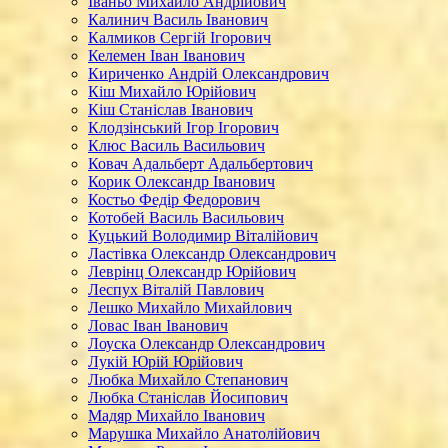
Іваньо Михайло Андрійович
Калинич Василь Іванович
Калмиков Сергій Ігорович
Келемен Іван Іванович
Кириченко Андрій Олександрович
Кіш Михайло Юрійович
Кіш Станіслав Іванович
Клодзінський Ігор Ігорович
Клюс Василь Васильович
Ковач Адальберт Адальбертович
Корик Олександр Іванович
Костьо Федір Федорович
Котобей Василь Васильович
Куцький Володимир Віталійович
Ластівка Олександр Олександрович
Леврінц Олександр Юрійович
Леспух Віталій Павлович
Лешко Михайло Михайлович
Ловас Іван Іванович
Лоуска Олександр Олександрович
Лукій Юрій Юрійович
Любка Михайло Степанович
Любка Станіслав Йосипович
Мадяр Михайло Іванович
Марушка Михайло Анатолійович