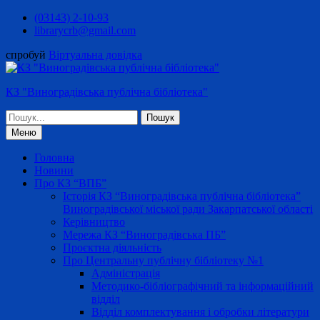
Перейти
(03143) 2-10-93
до
librarycrb@gmail.com
вмісту
спробуй
Віртуальна довідка
КЗ "Виноградівська публічна бібліотека"
Шукати:
Меню
Головна
Новини
Про КЗ “ВПБ”
Історія КЗ “Виноградівська публічна бібліотека”
Виноградівської міської ради Закарпатської області
Керівництво
Мережа КЗ “Виноградівська ПБ”
Проєктна діяльність
Про Центральну публічну бібліотеку №1
Адміністрація
Методико-бібліографічний та інформаційний
відділ
Відділ комплектування і обробки літератури