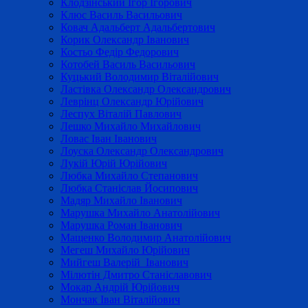
Клодзінський Ігор Ігорович
Клюс Василь Васильович
Ковач Адальберт Адальбертович
Корик Олександр Іванович
Костьо Федір Федорович
Котобей Василь Васильович
Куцький Володимир Віталійович
Ластівка Олександр Олександрович
Леврінц Олександр Юрійович
Леспух Віталій Павлович
Лешко Михайло Михайлович
Ловас Іван Іванович
Лоуска Олександр Олександрович
Лукій Юрій Юрійович
Любка Михайло Степанович
Любка Станіслав Йосипович
Мадяр Михайло Іванович
Марушка Михайло Анатолійович
Марушка Роман Іванович
Мащенко Володимир Анатолійович
Мегеш Михайло Юрійович
Мийгеш Валерій Іванович
Мілютін Дмитро Станіславович
Мокар Андрій Юрійович
Мончак Іван Віталійович