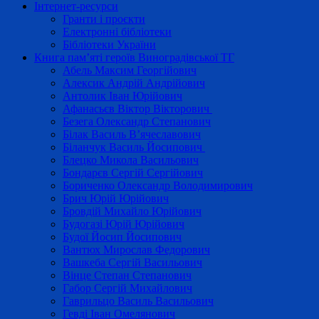
Інтернет-ресурси
Гранти і проєкти
Електронні бібліотеки
Бібліотеки України
Книга пам’яті героїв Виноградівської ТГ
Абель Максим Георгійович
Алексик Андрій Андрійович
Антолик Іван Юрійович
Афанасьєв Віктор Вікторович
Безега Олександр Степанович
Білак Василь В’ячеславович
Біланчук Василь Йосипович
Блецко Микола Васильович
Бондарєв Сергій Сергійович
Бориченко Олександр Володимирович
Брич Юрій Юрійович
Бровдій Михайло Юрійович
Будогазі Юрій Юрійович
Будої Йосип Йосипович
Вантюх Мирослав Федорович
Вашкеба Сергій Васильович
Вінце Степан Степанович
Габор Сергій Михайлович
Гаврильцо Василь Васильович
Гевді Іван Омелянович