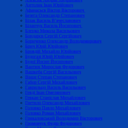
Антолик Іван Юрійович
Афанасьєв Віктор Вікторович
Безега Олександр Степанович
Білак Василь В’ячеславович
Біланчук Василь Йосипович
Блецко Микола Васильович
Бондарєв Сергій Сергійович
Бориченко Олександр Володимирович
Брич Юрій Юрійович
Бровдій Михайло Юрійович
Будогазі Юрій Юрійович
Будої Йосип Йосипович
Вантюх Мирослав Федорович
Вашкеба Сергій Васильович
Вінце Степан Степанович
Габор Сергій Михайлович
Гаврильцо Василь Васильович
Гевді Іван Омелянович
Гевкан Станіслав Михайлович
Гнетило Олександр Михайлович
Головко Павло Михайлович
Головко Роман Михайлович
Грикаловський Володимир Вікторович
Громовчук Федір Федорович