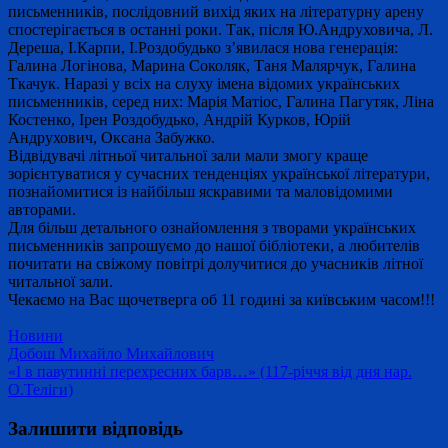
письменників, послідовний вихід яких на літературну арену
спостерігається в останні роки. Так, після Ю.Андруховича, Л.
Дереша, І.Карпи, І.Роздобудько з’явилася нова генерація:
Галина Логінова, Марина Соколяк, Таня Малярчук, Галина
Ткачук. Наразі у всіх на слуху імена відомих українських
письменників, серед них: Марія Матіос, Галина Пагутяк, Ліна
Костенко, Ірен Роздобудько, Андрій Курков, Юрій
Андрухович, Оксана Забужко.
Відвідувачі літньої читальної зали мали змогу краще
зорієнтуватися у сучасних тенденціях української літератури,
познайомитися із найбільш яскравими та маловідомими
авторами.
Для більш детального ознайомлення з творами українських
письменників запрошуємо до нашої бібліотеки, а любителів
почитати на свіжому повітрі долучитися до учасників літної
читальної зали.
Чекаємо на Вас щочетверга об 11 годині за київським часом!!!
Новини
Навігація
Добош Михайло Михайлович
«І в павутинні перехресних барв…» (117-річчя від дня нар.
записів
О.Теліги)
Залишити відповідь