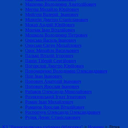
Мащенко Володимир Анатолійович
Мегеш Михайло Юрійович
Мийгеш Валерій Іванович
Мілютін Дмитро Станіславович
Мокар Андрій Юрійович
Мончак Іван Віталійович
Мошкола Володимир Петрович
Онисько Василь Іванович
Онисько Євген Михайлович
Орос Михайло Васильович
Палько Віталій Ігорович
Панін Тіберій Сергійович
Погорєлов Дмитро Юрійович
Пономаренко Володимир Олександрович
Поп Іван Іванович
Попович Анатолій Іванович
Попович Ярослав Іванович
Рибаков Олександр Миколайович
Роздяловський Ігнат Ігнатович
Роман Іван Михайлович
Романов Ярослав Віталійович
Роспопчук Олександр Олександрович
Рудик Денис Станіславович
КЗ "Виноградівська публічна бібліотека"
>
Новини
>
Літня