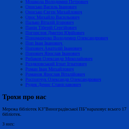
Мошкола Володимир Петрович
Онисько Василь Іванович
Онисько Євген Михайлович
Орос Михайло Васильович
Палько Віталій Ігорович
Панін Тіберій Сергійович
Погорєлов Дмитро Юрійович
Пономаренко Володимир Олександрович
Поп Іван Іванович
Попович Анатолій Іванович
Попович Ярослав Іванович
Рибаков Олександр Миколайович
Роздяловський Ігнат Ігнатович
Роман Іван Михайлович
Романов Ярослав Віталійович
Роспопчук Олександр Олександрович
Рудик Денис Станіславович
Трохи про нас
Мережа бібліотек КЗ”Виноградівської ПБ”нараховує всього 17
бібліотек.
З них: