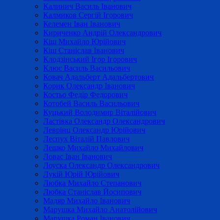
Калинич Василь Іванович
Калмиков Сергій Ігорович
Келемен Іван Іванович
Кириченко Андрій Олександрович
Кіш Михайло Юрійович
Кіш Станіслав Іванович
Клодзінський Ігор Ігорович
Клюс Василь Васильович
Ковач Адальберт Адальбертович
Корик Олександр Іванович
Костьо Федір Федорович
Котобей Василь Васильович
Куцький Володимир Віталійович
Ластівка Олександр Олександрович
Леврінц Олександр Юрійович
Леспух Віталій Павлович
Лешко Михайло Михайлович
Ловас Іван Іванович
Лоуска Олександр Олександрович
Лукій Юрій Юрійович
Любка Михайло Степанович
Любка Станіслав Йосипович
Мадяр Михайло Іванович
Марушка Михайло Анатолійович
Марушка Роман Іванович