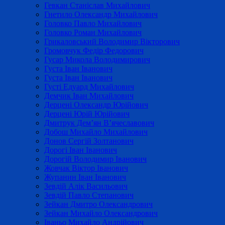
Гевкан Станіслав Михайлович
Гнетило Олександр Михайлович
Головко Павло Михайлович
Головко Роман Михайлович
Грикаловський Володимир Вікторович
Громовчук Федір Федорович
Гусар Микола Володимирович
Густа Іван Іванович
Густа Іван Іванович
Густі Едуард Михайлович
Демчик Іван Михайлович
Дерцені Олександр Юрійович
Дерцені Юрій Юрійович
Дмитрук Дем’ян В’ячеславович
Добош Михайло Михайлович
Донов Сергій Золтанович
Дорогі Іван Іванович
Дорогій Володимир Іванович
Жовчак Віктор Іванович
Жупанин Іван Іванович
Зевдій Алік Васильович
Зевдій Павло Степанович
Зейкан Дмитро Олександрович
Зейкан Михайло Олександрович
Іваньо Михайло Андрійович