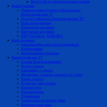
Відділ обслуговування користувачів
Користувачам
Правила користування бібліотеками
Виноградівської ТГ
Послуги бібліотек Виноградівської ТГ
Нові надходження
Періодичні видання
Віртуальні виставки
ВІРТУАЛЬНА ДОВІДКА
Наші видання
Інформаційно-методичні матеріали
Вебліографія
Бібліографічні видання
Виноградівська ТГ
Історія Виноградівщини
Регіон і влада
Економіка та бізнес
Медицина, охорона здоров’я та спорт
Наука і освіта
Культура і мистецтво
Веб-ресурси
Письменники
Художники
Громадсько-політичні діячі
Визначні пам’ятки