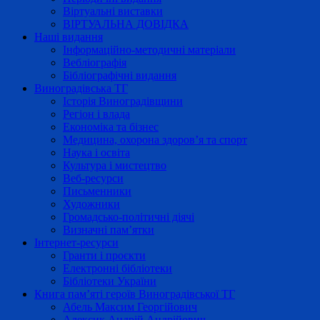
Віртуальні виставки
ВІРТУАЛЬНА ДОВІДКА
Наші видання
Інформаційно-методичні матеріали
Вебліографія
Бібліографічні видання
Виноградівська ТГ
Історія Виноградівщини
Регіон і влада
Економіка та бізнес
Медицина, охорона здоров’я та спорт
Наука і освіта
Культура і мистецтво
Веб-ресурси
Письменники
Художники
Громадсько-політичні діячі
Визначні пам’ятки
Інтернет-ресурси
Гранти і проєкти
Електронні бібліотеки
Бібліотеки України
Книга пам’яті героїв Виноградівської ТГ
Абель Максим Георгійович
Алексик Андрій Андрійович