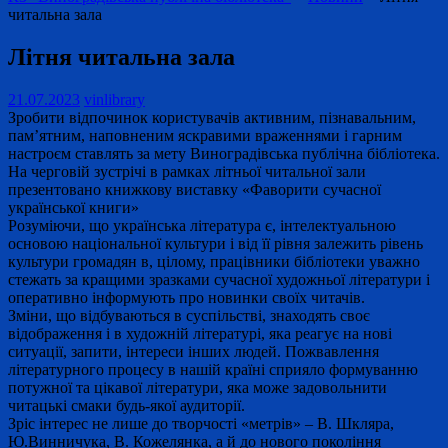
читальна зала
Літня читальна зала
21.07.2023
vinlibrary
Зробити відпочинок користувачів активним, пізнавальним,
пам’ятним, наповненим яскравими враженнями і гарним
настроєм ставлять за мету Виноградівська публічна бібліотека.
На черговій зустрічі в рамках літньої читальної зали
презентовано книжкову виставку «Фаворити сучасної
української книги»
Розуміючи, що українська література є, інтелектуальною
основою національної культури і від її рівня залежить рівень
культури громадян в, цілому, працівники бібліотеки уважно
стежать за кращими зразками сучасної художньої літератури і
оперативно інформують про новинки своїх читачів.
Зміни, що відбуваються в суспільстві, знаходять своє
відображення і в художній літературі, яка реагує на нові
ситуації, запити, інтереси інших людей. Пожвавлення
літературного процесу в нашій країні сприяло формуванню
потужної та цікавої літератури, яка може задовольнити
читацькі смаки будь-якої аудиторії.
Зріс інтерес не лише до творчості «метрів» – В. Шкляра,
Ю.Винничука, В. Кожелянка, а й до нового покоління