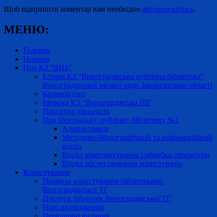
Щоб відправити коментар вам необхідно
авторизуватись
.
МЕНЮ:
Головна
Новини
Про КЗ “ВПБ”
Історія КЗ “Виноградівська публічна бібліотека”
Виноградівської міської ради Закарпатської області
Керівництво
Мережа КЗ “Виноградівська ПБ”
Проєктна діяльність
Про Центральну публічну бібліотеку №1
Адміністрація
Методико-бібліографічний та інформаційний
відділ
Відділ комплектування і обробки літератури
Відділ обслуговування користувачів
Користувачам
Правила користування бібліотеками
Виноградівської ТГ
Послуги бібліотек Виноградівської ТГ
Нові надходження
Періодичні видання