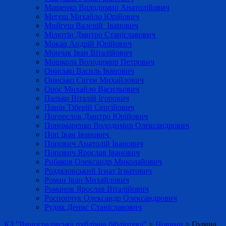
Мащенко Володимир Анатолійович
Мегеш Михайло Юрійович
Мийгеш Валерій Іванович
Мілютін Дмитро Станіславович
Мокар Андрій Юрійович
Мончак Іван Віталійович
Мошкола Володимир Петрович
Онисько Василь Іванович
Онисько Євген Михайлович
Орос Михайло Васильович
Палько Віталій Ігорович
Панін Тіберій Сергійович
Погорєлов Дмитро Юрійович
Пономаренко Володимир Олександрович
Поп Іван Іванович
Попович Анатолій Іванович
Попович Ярослав Іванович
Рибаков Олександр Миколайович
Роздяловський Ігнат Ігнатович
Роман Іван Михайлович
Романов Ярослав Віталійович
Роспопчук Олександр Олександрович
Рудик Денис Станіславович
КЗ "Виноградівська публічна бібліотека"
>
Новини
>
Година