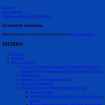
Новини
Навігація
Оголошення
Афанасьєв Віктор Вікторович
записів
Залишити відповідь
Щоб відправити коментар вам необхідно
авторизуватись
.
МЕНЮ:
Головна
Новини
Про КЗ “ВПБ”
Історія КЗ “Виноградівська публічна бібліотека”
Виноградівської міської ради Закарпатської області
Керівництво
Мережа КЗ “Виноградівська ПБ”
Проєктна діяльність
Про Центральну публічну бібліотеку №1
Адміністрація
Методико-бібліографічний та інформаційний
відділ
Відділ комплектування і обробки літератури