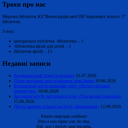
Трохи про нас
Мережа бібліотек КЗ”Виноградівської ПБ”нараховує всього 17
бібліотек.
З них:
центральна публічна бібліотека – 1
бібліотека-філія для дітей – 1
бібліотек-філій – 15
Недавні записи
Роздяловський Ігнат Ігнатович
31.07.2026
Літня читальна зала відкриває нові імена
19.06.2026
Книжковий круїз країнами світу «Велич світової
літератури»
18.06.2026
Засідання клубу настільних ігор «Гільдія настільників»
15.06.2026
Друге заняття літньої послуги «Бібліоняня»
12.06.2026
Книги-морська глибина:
Хто в них пірне аж до дна,
Той, хоч і труду мав досить,