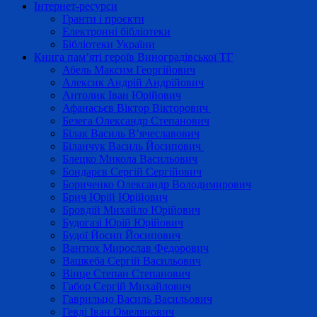
Інтернет-ресурси
Гранти і проєкти
Електронні бібліотеки
Бібліотеки України
Книга пам’яті героїв Виноградівської ТГ
Абель Максим Георгійович
Алексик Андрій Андрійович
Антолик Іван Юрійович
Афанасьєв Віктор Вікторович
Безега Олександр Степанович
Білак Василь В’ячеславович
Біланчук Василь Йосипович
Блецко Микола Васильович
Бондарєв Сергій Сергійович
Бориченко Олександр Володимирович
Брич Юрій Юрійович
Бровдій Михайло Юрійович
Будогазі Юрій Юрійович
Будої Йосип Йосипович
Вантюх Мирослав Федорович
Вашкеба Сергій Васильович
Вінце Степан Степанович
Габор Сергій Михайлович
Гаврильцо Василь Васильович
Гевді Іван Омелянович