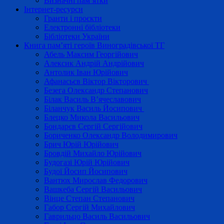
Визначні пам’ятки
Інтернет-ресурси
Гранти і проєкти
Електронні бібліотеки
Бібліотеки України
Книга пам’яті героїв Виноградівської ТГ
Абель Максим Георгійович
Алексик Андрій Андрійович
Антолик Іван Юрійович
Афанасьєв Віктор Вікторович
Безега Олександр Степанович
Білак Василь В’ячеславович
Біланчук Василь Йосипович
Блецко Микола Васильович
Бондарєв Сергій Сергійович
Бориченко Олександр Володимирович
Брич Юрій Юрійович
Бровдій Михайло Юрійович
Будогазі Юрій Юрійович
Будої Йосип Йосипович
Вантюх Мирослав Федорович
Вашкеба Сергій Васильович
Вінце Степан Степанович
Габор Сергій Михайлович
Гаврильцо Василь Васильович