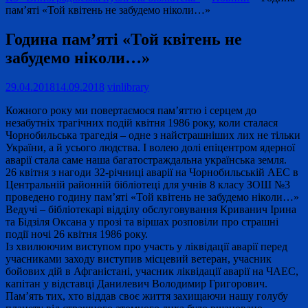
пам’яті «Той квітень не забудемо ніколи…»
Година пам’яті «Той квітень не
забудемо ніколи…»
29.04.2018
14.09.2018
vinlibrary
Кожного року ми повертаємося пам’яттю і серцем до
незабутніх трагічних подій квітня 1986 року, коли сталася
Чорнобильська трагедія – одне з найстрашніших лих не тільки
України, а й усього людства. І волею долі епіцентром ядерної
аварії стала саме наша багатостраждальна українська земля.
26 квітня з нагоди 32-річниці аварії на Чорнобильській АЕС в
Центральній районній бібліотеці для учнів 8 класу ЗОШ №3
проведено годину пам’яті «Той квітень не забудемо ніколи…»
Ведучі – бібліотекарі відділу обслуговування Криванич Ірина
та Бідзіля Оксана у прозі та віршах розповіли про страшні
події ночі 26 квітня 1986 року.
Із хвилюючим виступом про участь у ліквідації аварії перед
учасниками заходу виступив місцевий ветеран, учасник
бойових дій в Афганістані, учасник ліквідації аварії на ЧАЕС,
капітан у відставці Данилевич Володимир Григорович.
Пам’ять тих, хто віддав своє життя захищаючи нашу голубу