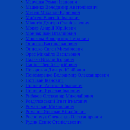
Марушка Роман Іванович
Мащенко Володимир Анатолійович
Мегеш Михайло Юрійович
Мийгеш Валерій Іванович
Мілютін Дмитро Станіславович
Мокар Андрій Юрійович
Мончак Іван Віталійович
Мошкола Володимир Петрович
Онисько Василь Іванович
Онисько Євген Михайлович
Орос Михайло Васильович
Палько Віталій Ігорович
Панін Тіберій Сергійович
Погорєлов Дмитро Юрійович
Пономаренко Володимир Олександрович
Поп Іван Іванович
Попович Анатолій Іванович
Попович Ярослав Іванович
Рибаков Олександр Миколайович
Роздяловський Ігнат Ігнатович
Роман Іван Михайлович
Романов Ярослав Віталійович
Роспопчук Олександр Олександрович
Рудик Денис Станіславович