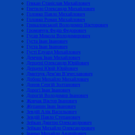
Гевкан Станіслав Михайлович
Гнетило Олександр Михайлович
Головко Павло Михайлович
Головко Роман Михайлович
Грикаловський Володимир Вікторович
Громовчук Федір Федорович
Гусар Микола Володимирович
Густа Іван Іванович
Густа Іван Іванович
Густі Едуард Михайлович
Демчик Іван Михайлович
Дерцені Олександр Юрійович
Дерцені Юрій Юрійович
Дмитрук Дем’ян В’ячеславович
Добош Михайло Михайлович
Донов Сергій Золтанович
Дорогі Іван Іванович
Дорогій Володимир Іванович
Жовчак Віктор Іванович
Жупанин Іван Іванович
Зевдій Алік Васильович
Зевдій Павло Степанович
Зейкан Дмитро Олександрович
Зейкан Михайло Олександрович
Іваньо Михайло Андрійович