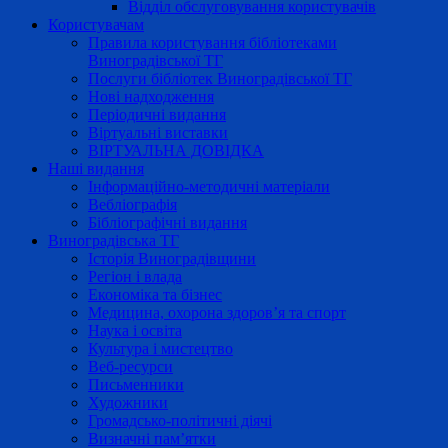
Відділ обслуговування користувачів
Користувачам
Правила користування бібліотеками
Виноградівської ТГ
Послуги бібліотек Виноградівської ТГ
Нові надходження
Періодичні видання
Віртуальні виставки
ВІРТУАЛЬНА ДОВІДКА
Наші видання
Інформаційно-методичні матеріали
Вебліографія
Бібліографічні видання
Виноградівська ТГ
Історія Виноградівщини
Регіон і влада
Економіка та бізнес
Медицина, охорона здоров’я та спорт
Наука і освіта
Культура і мистецтво
Веб-ресурси
Письменники
Художники
Громадсько-політичні діячі
Визначні пам’ятки