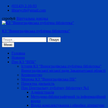
Перейти
(03143) 2-10-93
до
librarycrb@gmail.com
вмісту
спробуй
Віртуальна довідка
КЗ "Виноградівська публічна бібліотека"
Шукати:
Меню
Головна
Новини
Про КЗ “ВПБ”
Історія КЗ “Виноградівська публічна бібліотека”
Виноградівської міської ради Закарпатської області
Керівництво
Мережа КЗ “Виноградівська ПБ”
Проєктна діяльність
Про Центральну публічну бібліотеку №1
Адміністрація
Методико-бібліографічний та інформаційний
відділ
Відділ комплектування і обробки літератури