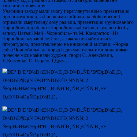
планету від страшного атомного лиха було вшановано
хвилиною мовчання.
Учасники заходу мали змогу переглянути відео-презентацію
про пожежників, які першими вийшли на лінію вогню і
отримали смертельну дозу радіації, презентацію зруйнованого
Чорнобиля під пісню «Чорнобильські хати», слухали пісні у
запису Наталії Май «Чорнобиль» та М. Кондратюк «На
Чорнобиль журавлі летіли», а також познайомитися з
літературою, представленою на книжковій виставці «Чорна
свіча Чорнобиль», де поряд із документальними виданнями
почесне місце зайняли художні твори С. Алексієвич,
Л.Костенко, Є. Гуцало, І Драча.