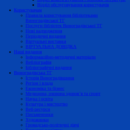
Відділ обслуговування користувачів
Користувачам
Правила користування бібліотеками
Виноградівської ТГ
Послуги бібліотек Виноградівської ТГ
Нові надходження
Періодичні видання
Віртуальні виставки
ВІРТУАЛЬНА ДОВІДКА
Наші видання
Інформаційно-методичні матеріали
Вебліографія
Бібліографічні видання
Виноградівська ТГ
Історія Виноградівщини
Регіон і влада
Економіка та бізнес
Медицина, охорона здоров’я та спорт
Наука і освіта
Культура і мистецтво
Веб-ресурси
Письменники
Художники
Громадсько-політичні діячі