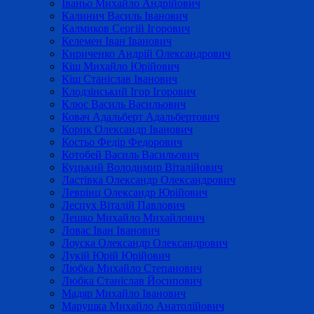
Іваньо Михайло Андрійович
Калинич Василь Іванович
Калмиков Сергій Ігорович
Келемен Іван Іванович
Кириченко Андрій Олександрович
Кіш Михайло Юрійович
Кіш Станіслав Іванович
Клодзінський Ігор Ігорович
Клюс Василь Васильович
Ковач Адальберт Адальбертович
Корик Олександр Іванович
Костьо Федір Федорович
Котобей Василь Васильович
Куцький Володимир Віталійович
Ластівка Олександр Олександрович
Леврінц Олександр Юрійович
Леспух Віталій Павлович
Лешко Михайло Михайлович
Ловас Іван Іванович
Лоуска Олександр Олександрович
Лукій Юрій Юрійович
Любка Михайло Степанович
Любка Станіслав Йосипович
Мадяр Михайло Іванович
Марушка Михайло Анатолійович