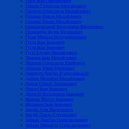
Гевді Іван Омелянович
Гевкан Станіслав Михайлович
Гнетило Олександр Михайлович
Головко Павло Михайлович
Головко Роман Михайлович
Грикаловський Володимир Вікторович
Громовчук Федір Федорович
Гусар Микола Володимирович
Густа Іван Іванович
Густа Іван Іванович
Густі Едуард Михайлович
Демчик Іван Михайлович
Дерцені Олександр Юрійович
Дерцені Юрій Юрійович
Дмитрук Дем’ян В’ячеславович
Добош Михайло Михайлович
Донов Сергій Золтанович
Дорогі Іван Іванович
Дорогій Володимир Іванович
Жовчак Віктор Іванович
Жупанин Іван Іванович
Зевдій Алік Васильович
Зевдій Павло Степанович
Зейкан Дмитро Олександрович
Зейкан Михайло Олександрович