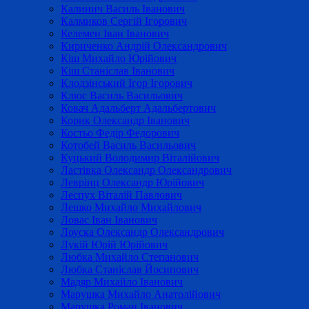
Калинич Василь Іванович
Калмиков Сергій Ігорович
Келемен Іван Іванович
Кириченко Андрій Олександрович
Кіш Михайло Юрійович
Кіш Станіслав Іванович
Клодзінський Ігор Ігорович
Клюс Василь Васильович
Ковач Адальберт Адальбертович
Корик Олександр Іванович
Костьо Федір Федорович
Котобей Василь Васильович
Куцький Володимир Віталійович
Ластівка Олександр Олександрович
Леврінц Олександр Юрійович
Леспух Віталій Павлович
Лешко Михайло Михайлович
Ловас Іван Іванович
Лоуска Олександр Олександрович
Лукій Юрій Юрійович
Любка Михайло Степанович
Любка Станіслав Йосипович
Мадяр Михайло Іванович
Марушка Михайло Анатолійович
Марушка Роман Іванович